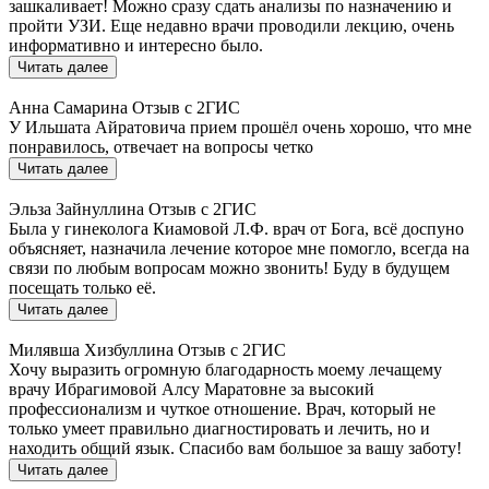
зашкаливает! Можно сразу сдать анализы по назначению и
пройти УЗИ. Еще недавно врачи проводили лекцию, очень
информативно и интересно было.
Читать далее
Анна Самарина
Отзыв с 2ГИС
У Ильшата Айратовича прием прошёл очень хорошо, что мне
понравилось, отвечает на вопросы четко
Читать далее
Эльза Зайнуллина
Отзыв с 2ГИС
Была у гинеколога Киамовой Л.Ф. врач от Бога, всё доспуно
объясняет, назначила лечение которое мне помогло, всегда на
связи по любым вопросам можно звонить! Буду в будущем
посещать только её.
Читать далее
Милявша Хизбуллина
Отзыв с 2ГИС
Хочу выразить огромную благодарность моему лечащему
врачу Ибрагимовой Алсу Маратовне за высокий
профессионализм и чуткое отношение. Врач, который не
только умеет правильно диагностировать и лечить, но и
находить общий язык. Спасибо вам большое за вашу заботу!
Читать далее