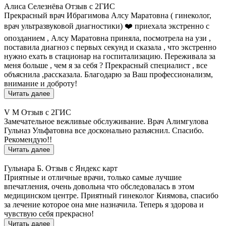
Алиса Селезнёва
Отзыв с 2ГИС
Прекрасный врач Ибрагимова Алсу Маратовна ( гинеколог,
врач ультразвуковой диагностики) ❤️ приехала экстренно с
опозданием , Алсу Маратовна приняла, посмотрела на узи ,
поставила диагноз с первых секунд и сказала , что экстренно
нужно ехать в стационар на госпитализацию. Переживала за
меня больше , чем я за себя ? Прекрасный специалист , все
объяснила ,рассказала. Благодарю за Ваш профессионализм,
внимание и доброту!
Читать далее
V M
Отзыв с 2ГИС
Замечательное вежливые обслуживание. Врач Алимгулова
Гульназ Ульфатовна все досконально разъяснил. Спасибо.
Рекомендую!!
Читать далее
Гульнара Б.
Отзыв с Яндекс карт
Приятные и отличные врачи, только самые лучшие
впечатления, очень довольна что обследовалась в этом
медицинском центре. Приятный гинеколог Киямова, спасибо
за лечение которое она мне назначила. Теперь я здорова и
чувствую себя прекрасно!
Читать далее