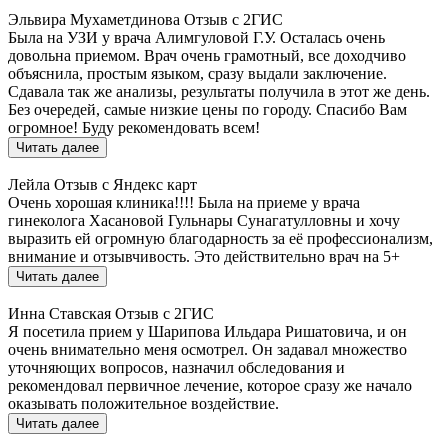
Эльвира Мухаметдинова
Отзыв с 2ГИС
Была на УЗИ у врача Алимгуловой Г.У. Осталась очень
довольна приемом. Врач очень грамотный, все доходчиво
объяснила, простым языком, сразу выдали заключение.
Сдавала так же анализы, результаты получила в этот же день.
Без очередей, самые низкие цены по городу. Спасибо Вам
огромное! Буду рекомендовать всем!
Читать далее
Лейла
Отзыв с Яндекс карт
Очень хорошая клиника!!!! Была на приеме у врача
гинеколога Хасановой Гульнары Сунагатулловны и хочу
выразить ей огромную благодарность за её профессионализм,
внимание и отзывчивость. Это действительно врач на 5+
Читать далее
Инна Ставская
Отзыв с 2ГИС
Я посетила прием у Шарипова Ильдара Ришатовича, и он
очень внимательно меня осмотрел. Он задавал множество
уточняющих вопросов, назначил обследования и
рекомендовал первичное лечение, которое сразу же начало
оказывать положительное воздействие.
Читать далее