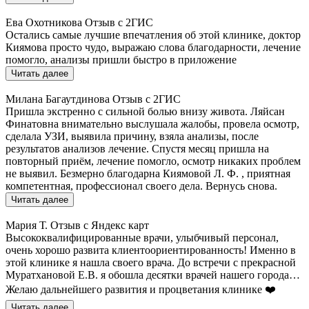
Ева Охотникова
Отзыв с 2ГИС
Остались самые лучшие впечатления об этой клинике, доктор
Киямова просто чудо, выражаю слова благодарности, лечение
помогло, анализы пришли быстро в приложение
Читать далее
Милана Багаутдинова
Отзыв с 2ГИС
Пришла экстренно с сильной болью внизу живота. Ляйсан
Финатовна внимательно выслушала жалобы, провела осмотр,
сделала УЗИ, выявила причину, взяла анализы, после
результатов анализов лечение. Спустя месяц пришла на
повторный приём, лечение помогло, осмотр никаких проблем
не выявил. Безмерно благодарна Киямовой Л. Ф. , приятная
компетентная, профессионал своего дела. Вернусь снова.
Читать далее
Мария Т.
Отзыв с Яндекс карт
Высококвалифицированные врачи, улыбчивый персонал,
очень хорошо развита клиентоориентированность! Именно в
этой клинике я нашла своего врача. До встречи с прекрасной
Муратхановой Е.В. я обошла десятки врачей нашего города…
Желаю дальнейшего развития и процветания клинике ❤️
Читать далее