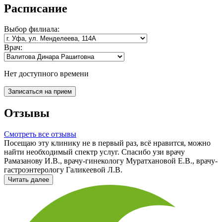
Расписание
Выбор
филиала:
Врач:
Нет доступного времени
Записаться на прием
Отзывы
Смотреть все отзывы
Посещаю эту клинику не в первый раз, всё нравится, можно
найти необходимый спектр услуг. Спасибо узи врачу
Рамазанову И.В., врачу-гинекологу Муратхановой Е.В., врачу-
гастроэнтерологу Галикеевой Л.В.
Читать далее