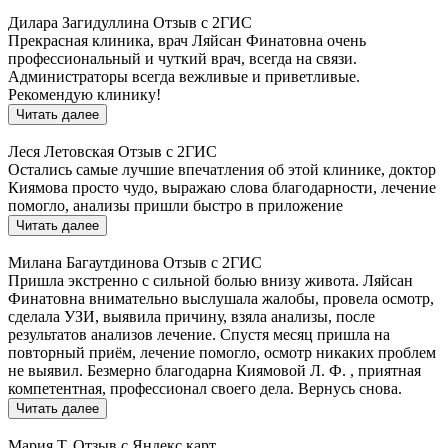
Дилара Загидуллина
Отзыв с 2ГИС
Прекрасная клиника, врач Ляйсан Финатовна очень
профессиональный и чуткий врач, всегда на связи.
Администраторы всегда вежливые и приветливые.
Рекомендую клинику!
Читать далее
Леся Летовская
Отзыв с 2ГИС
Остались самые лучшие впечатления об этой клинике, доктор
Киямова просто чудо, выражаю слова благодарности, лечение
помогло, анализы пришли быстро в приложение
Читать далее
Милана Багаутдинова
Отзыв с 2ГИС
Пришла экстренно с сильной болью внизу живота. Ляйсан
Финатовна внимательно выслушала жалобы, провела осмотр,
сделала УЗИ, выявила причину, взяла анализы, после
результатов анализов лечение. Спустя месяц пришла на
повторный приём, лечение помогло, осмотр никаких проблем
не выявил. Безмерно благодарна Киямовой Л. Ф. , приятная
компетентная, профессионал своего дела. Вернусь снова.
Читать далее
Мария Т.
Отзыв с Яндекс карт