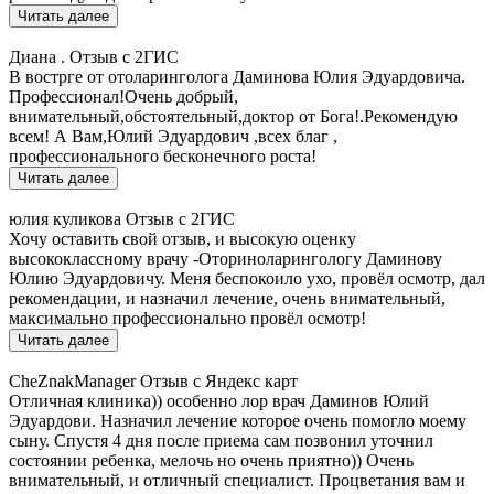
Читать далее
Диана .
Отзыв с 2ГИС
В вострге от отоларинголога Даминова Юлия Эдуардовича.
Профессионал!Очень добрый,
внимательный,обстоятельный,доктор от Бога!.Рекомендую
всем! А Вам,Юлий Эдуардович ,всех благ ,
профессионального бесконечного роста!
Читать далее
юлия куликова
Отзыв с 2ГИС
Хочу оставить свой отзыв, и высокую оценку
высококлассному врачу -Оториноларингологу Даминову
Юлию Эдуардовичу. Меня беспокоило ухо, провёл осмотр, дал
рекомендации, и назначил лечение, очень внимательный,
максимально профессионально провёл осмотр!
Читать далее
CheZnakManager
Отзыв с Яндекс карт
Отличная клиника)) особенно лор врач Даминов Юлий
Эдуардови. Назначил лечение которое очень помогло моему
сыну. Спустя 4 дня после приема сам позвонил уточнил
состоянии ребенка, мелочь но очень приятно)) Очень
внимательный, и отличный специалист. Процветания вам и