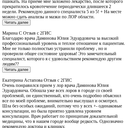
пшикать. На приеме мне заложено лекарство, после которого
прекратилось кровотечение периодически длившееся 2
недели. Рекомендую данного специалиста 5 из 5! + На месте
можно сдать анализы и мазки по ЛОР области.
Читать далее
Марина С
Отзыв с 2ГИС
Благодарю врача Даминова Юлия Эдуардовича за высокий
профессиональный уровень и теплое отношение к пациентам.
Мне не только полностью устранили проблему , но и
проверили общее состояние здоровья! Это замечательный
специалист, которого я с удовольствием рекомендую другим
людям??
Читать далее
Екатерина Астапова
Отзыв с 2ГИС
Очень понравился прием у лор врача Даминова Юлия
Эдуардовича. Обошла уже всех лоров в городе со своей
проблемой, он единственный, кто очень подробно объяснил
все по моей проблеме, внимательно выслушал и осмотрел.
Шла без особых ожиданий, потому что у всех +- одинаковые
консультации, но была приятно удивлена уровнем
консультации. Врач работает по принципам доказательной
медицины, что в нашем городе вообще редкость. Однозначно
рекомендую доктора и клинику.