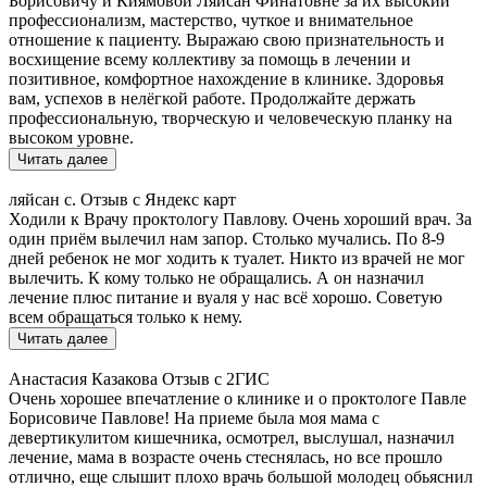
Борисовичу и Киямовой Ляйсан Финатовне за их высокий
профессионализм, мастерство, чуткое и внимательное
отношение к пациенту. Выражаю свою признательность и
восхищение всему коллективу за помощь в лечении и
позитивное, комфортное нахождение в клинике. Здоровья
вам, успехов в нелёгкой работе. Продолжайте держать
профессиональную, творческую и человеческую планку на
высоком уровне.
Читать далее
ляйсан с.
Отзыв с Яндекс карт
Ходили к Врачу проктологу Павлову. Очень хороший врач. За
один приём вылечил нам запор. Столько мучались. По 8-9
дней ребенок не мог ходить к туалет. Никто из врачей не мог
вылечить. К кому только не обращались. А он назначил
лечение плюс питание и вуаля у нас всё хорошо. Советую
всем обращаться только к нему.
Читать далее
Анастасия Казакова
Отзыв с 2ГИС
Очень хорошее впечатление о клинике и о проктологе Павле
Борисовиче Павлове! На приеме была моя мама с
девертикулитом кишечника, осмотрел, выслушал, назначил
лечение, мама в возрасте очень стеснялась, но все прошло
отлично, еще слышит плохо врачь большой молодец обьяснил