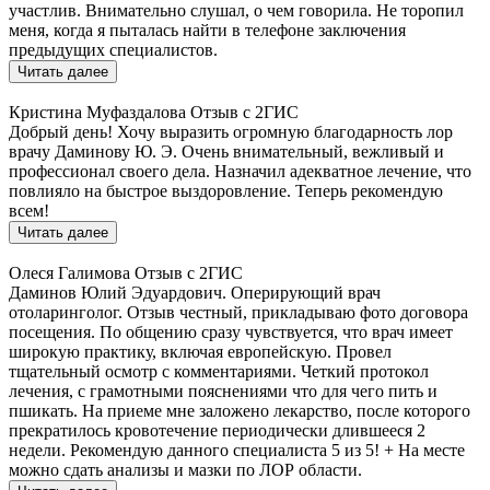
участлив. Внимательно слушал, о чем говорила. Не торопил
меня, когда я пыталась найти в телефоне заключения
предыдущих специалистов.
Читать далее
Кристина Муфаздалова
Отзыв с 2ГИС
Добрый день! Хочу выразить огромную благодарность лор
врачу Даминову Ю. Э. Очень внимательный, вежливый и
профессионал своего дела. Назначил адекватное лечение, что
повлияло на быстрое выздоровление. Теперь рекомендую
всем!
Читать далее
Олеся Галимова
Отзыв с 2ГИС
Даминов Юлий Эдуардович. Оперирующий врач
отоларинголог. Отзыв честный, прикладываю фото договора
посещения. По общению сразу чувствуется, что врач имеет
широкую практику, включая европейскую. Провел
тщательный осмотр с комментариями. Четкий протокол
лечения, с грамотными пояснениями что для чего пить и
пшикать. На приеме мне заложено лекарство, после которого
прекратилось кровотечение периодически длившееся 2
недели. Рекомендую данного специалиста 5 из 5! + На месте
можно сдать анализы и мазки по ЛОР области.