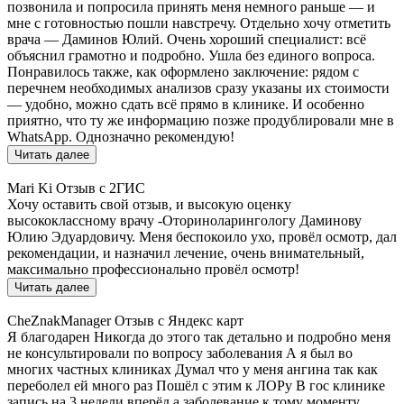
позвонила и попросила принять меня немного раньше — и
мне с готовностью пошли навстречу. Отдельно хочу отметить
врача — Даминов Юлий. Очень хороший специалист: всё
объяснил грамотно и подробно. Ушла без единого вопроса.
Понравилось также, как оформлено заключение: рядом с
перечнем необходимых анализов сразу указаны их стоимости
— удобно, можно сдать всё прямо в клинике. И особенно
приятно, что ту же информацию позже продублировали мне в
WhatsApp. Однозначно рекомендую!
Читать далее
Mari Ki
Отзыв с 2ГИС
Хочу оставить свой отзыв, и высокую оценку
высококлассному врачу -Оториноларингологу Даминову
Юлию Эдуардовичу. Меня беспокоило ухо, провёл осмотр, дал
рекомендации, и назначил лечение, очень внимательный,
максимально профессионально провёл осмотр!
Читать далее
CheZnakManager
Отзыв с Яндекс карт
Я благодарен Никогда до этого так детально и подробно меня
не консультировали по вопросу заболевания А я был во
многих частных клиниках Думал что у меня ангина так как
переболел ей много раз Пошёл с этим к ЛОРу В гос клинике
запись на 3 недели вперёд а заболевание к тому моменту