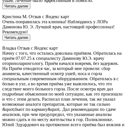
ушам. Лечение было эффективным и помогло.
Читать далее
Кристина М.
Отзыв с Яндекс карт
Очень понравилась эта клиника! Наблюдаюсь у ЛОРа
Даминова Ю. Э. Лучший врач, настоящий профессионал!
Рекомендую!
Читать далее
Владка
Отзыв с Яндекс карт
Начну с того, что осталась довольна приёмом. Обратилась на
приём 07.07.25 к специалисту Даминову Ю.Э. врачу
оториноларингологу. Приём начался вовремя, без задержек.
На Приём отводится час, за который мне провели: сбор
анамнеза, качественный осмотр ушей, носа и горла
специальным современным оборудованием. Обратилась я с
болью в ухе, а во время приёма уже выяснилось, что это
следствие моего больного горла. После осмотра врач дал
подробные объяснения по моей ситуации, как это произошло
и что с этим делать. Расписал план лечения, так же указал
возможные аналоги препаратов, которые не так сильно
&quot;бьют по карману&quot;. Дал рекомендации по сдаче
анализов, при чем предупредил, что указанные анализы
можно сдать и по месту жительства в гор. Поликлинике.
Юлий Эдуардович на протяжении всего приёма был вежлив и