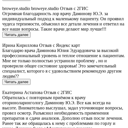
broweye.studio broweye.studio
Отзыв с 2ГИС
Огромная благодарность лор врачу Даминову Ю.Э. за
индивидуальный подход к маленькому пациенту. Он проявил
чудеса терпимости, объяснил все детали лечения и ответил на
все наши вопросы. Такие врачи делают мир лучше!!!
Читать далее
Ирина Кириллова
Отзыв с Яндекс карт
Благодарю врача Даминова Юлия Эдуардовича за высокий
профессиональный уровень и теплое отношение к пациентам.
Мне не только полностью устранили проблему , но и
проверили общее состояние здоровья! Это замечательный
специалист, которого я с удовольствием рекомендую другим
людям??
Читать далее
Екатерина Астапова
Отзыв с 2ГИС
Обратилась с повторным приёмом к врачу
оториноларингологу Даминову Ю.Э. Все как всегда на
высоте. Внимательно выслушал, задал уточняющие вопросы,
провел осмотр. Разъяснил необходимость применения
препаратов и сдачи анализов. Дополню отзыв после лечения.
Ранее так же обращалась к нему с проблемами по горлу и