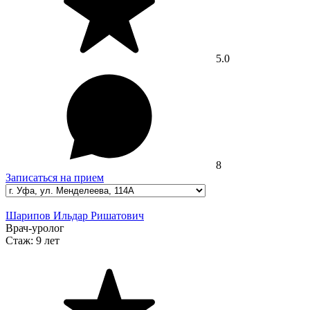
5.0
8
Записаться на прием
Шарипов Ильдар Ришатович
Врач-уролог
Стаж:
9 лет